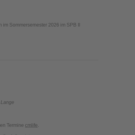
gen im Sommersemester 2026 im SPB II
. Lange
uen Termine
cmlife
.