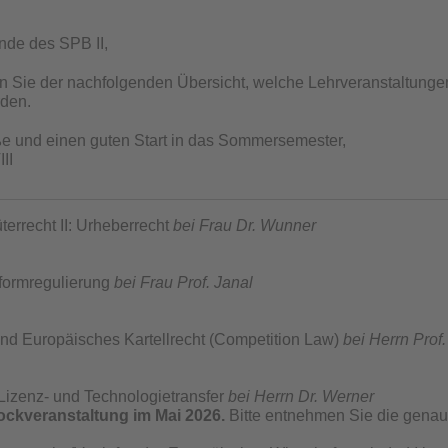
nde des SPB II,
en Sie der nachfolgenden Übersicht, welche Lehrveranstaltun
den.
e und einen guten Start in das Sommersemester,
II
terrecht II: Urheberrecht
bei Frau Dr. Wunner
tformregulierung
bei Frau Prof. Janal
nd Europäisches Kartellrecht (Competition Law)
bei Herrn Prof
Lizenz- und Technologietransfer
bei
Herrn Dr. Werner
ockveranstaltung im Mai 2026.
Bitte entnehmen Sie die gena