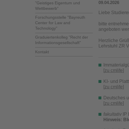
09.04.2026
"Geistiges Eigentum und
Wettbewerb"
Liebe Studiere
Forschungsstelle "Bayreuth
Center for Law and
bitte entnehm
Technology"
angeboten wer
Graduiertenkolleg "Recht der
Herzliche Grüß
Informationsgesellschaft"
Lehrstuhl ZR VI
Kontakt
Immaterialgü
[
zu cmlife
]
KI- und Plat
[
zu cmlife
]
Deutsches u
[
zu cmlife
]
fakultativ
IP 
Hinweis: Bl