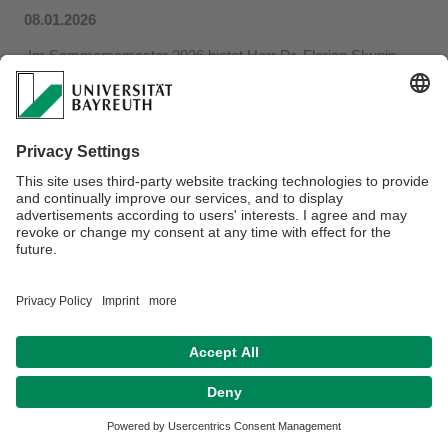
08.01.2026
Im Sommersemester 2026 bietet Herr Dr. Florian Skupin,
M.A. ein einfaches Seminar zum Thema
"(Agentic) AI im
Rechtskontext"
an.
Weitere Informationen zu Anmeldung, Ablauf und Themen
finden Sie
hier
.
Datenschutz / Disclaimer
Impressum
Hausordnung
Sitemap
Kontakt
Barrierefreiheitserklärung